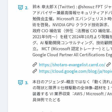
鈴⽊ 章太郎 X (Twitter) : @shos
2.
アドバイザー兼最⾼情報セキュリティアドバイザー
勉強会主催。Microsoft エバンジェリスト時代
術を啓発。NVIDIA GPU クラウド技術訴
政府 CIO 補佐官（併任︓法務省 CIO 補
2021年9⽉〜）を経て2024年10⽉より現職を兼 務。 htt
グ、AI 駆動開発コンサルティング、技術顧
⽴。 MCT (Microsoft 認定トレーナ
Google Cloud Partner All Certiﬁcations En
https://shotaro-evangelist.carrd.co/
https://cloud.google.com/blog/ja/topic
本⽇のアジェンダ ̶ 概念ではなく「動く流れ」で⾒
3.
の現状と限界 Ⅱ 仕様駆動の全体像 ̶ 題材を 1 
装着する Ⅵ 業界収束︓AWS / Microsof
具体例でたどる