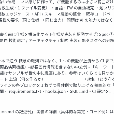
届かない領域 「いい感じに作って」が機能するのは⼩さい範囲だけ
数⽣成・1 ファイル変更） ・⾔語・FW の⾃動補完 ・短いリ
数エッジケース ・API / スキーマ駆動の整合 ・既存コード
性の要求（同じ仕様 → 同じ出⼒） 問題は AI の能⼒では
「コードを書く前に仕様を構造化する」̶ 仕様が実装を駆動する ① Spec ②
技術選定 / アーキテクチャ / 制約 実装可能タスクへの分解 Spec /
を⼀本で追う 概念の羅列ではなく、1 つの機能が上流から CI まで
ct-search（商品検索機能） ̶ 顧客固有情報を含まない中⽴例 •
プルが世の中に豊富にあり、参考はいくらでも⾒つかる。 意図 AI 逆質問 
 SKILL.md CI ゲート 上流（何を作るか）─────────→ 
ンの各ブロックを 1 枚ずつ具体例で取り上げる 抽象的な「Const
 抜粋・逆質問・ requirements.txt・hooks.json・SKILL
tution.md の記述例」 実装の詳細（具体的な設定・コード例