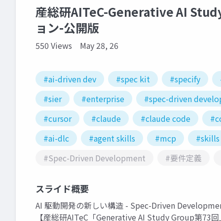
産総研AITeC-Generative AI St
ョン-公開版
550 Views
May 28, 26
#ai-driven dev
#spec kit
#specify
#sier
#enterprise
#spec-driven devel
#cursor
#claude
#claude code
#c
#ai-dlc
#agent skills
#mcp
#skills
#Spec-Driven Development
#要件定義
スライド概要
AI 駆動開発の新しい構造 - Spec-Driven Devel
【産総研AITeC「Generative AI Study Group第73