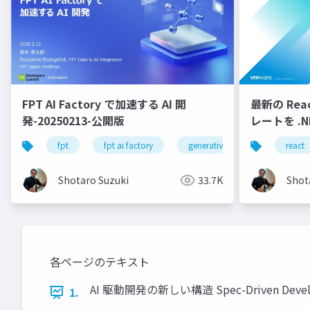
FPT AI Factory で加速する AI 開
最新の React
発-20250213-公開版
レートを .N
fpt
fpt ai factory
generative ai
azure
react
Shotaro Suzuki
33.7K
Shot
各ページのテキスト
AI 駆動開発の新しい構造 Spec-Driven Deve
1.