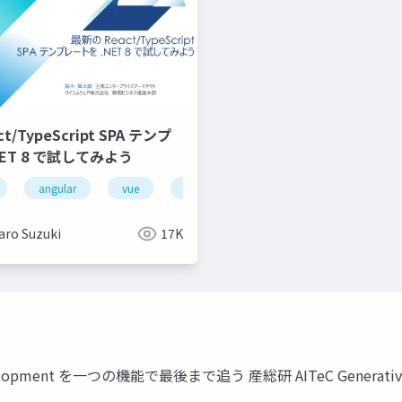
/TypeScript SPA テンプ
ET 8 で試してみよう
google cloud
angular
vue
aws
node.js
kubernetes
vite
gpu metal cloud
javascript
aro Suzuki
17K
lopment を⼀つの機能で最後まで追う 産総研 AITeC Generative A