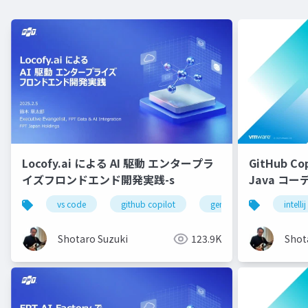
Locofy.ai による AI 駆動 エンタープラ
GitHub Cop
イズフロンドエンド開発実践-s
Java コ
配布用
vs code
github copilot
gemini
locofy.ai
intellij
Shotaro Suzuki
123.9K
Shot