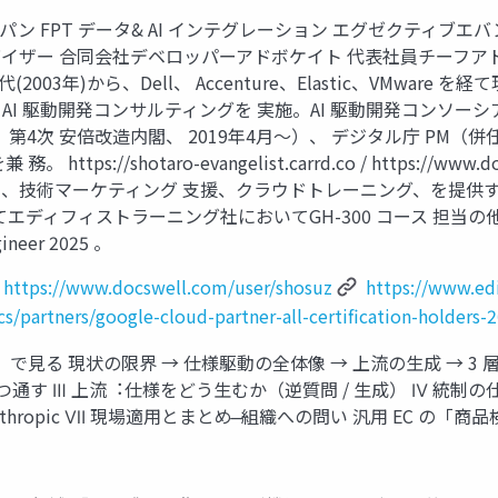
uz FPT ジャパン FPT データ& AI インテグレーション エグゼ
 合同会社デベロッパーアドボケイト 代表社員チーフアドボケイト De
(2003年)から、Dell、 Accenture、Elastic、VMwa
求、 AI 駆動開発コンサルティングを 実施。AI 駆動開発コンソー
佐官、第4次 安倍改造内閣、 2019年4⽉〜）、 デジタル庁 P
ps://shotaro-evangelist.carrd.co / https://www.
問、技術マーケティング ⽀援、クラウドトレーニング、を提供す
ー) としてエディフィストラーニング社においてGH-300 コース 担
gineer 2025 。
https://www.docswell.com/user/shosuz
https://www.ed
s/partners/google-cloud-partner-all-certification-holders-
る 現状の限界 → 仕様駆動の全体像 → 上流の⽣成 → 3 層統制 → 
つ通す Ⅲ 上流︓仕様をどう⽣むか（逆質問 / ⽣成） Ⅳ 統制の仕組み ̶
t / Anthropic Ⅶ 現場適⽤とまとめ ̶ 組織への問い 汎⽤ E