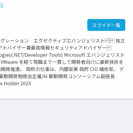
75
スライド一覧
I インテグレーション エグゼクティブエバンジェリスト 独立
アドバイザー兼最高情報セキュリティアドバイザー
nologies(.NET/Developer Tools) Microsoft エバンジェリスト
astic、VMware を経て現職まで一貫して開発者向けに最新技術を
動開発推進。 政府の仕事は、内閣官房 政府 CIO 補佐官、 デ
I 駆動開発勉強会主催/AI 駆動開発コンソーシアム副座長
ns Holder 2025