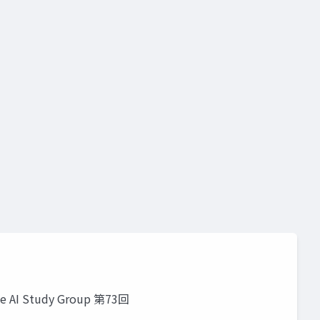
visual studio 2022 preview
nvidia enterprise
nvidia
visual studio code
nvidia nim
nvidia nemo
typescript
I Study Group 第73回