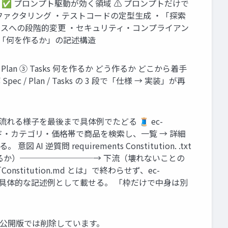
 ✅ プロンプト駆動が効く領域 ⚠ プロンプトだけで
ファクタリング ・テストコードの定型⽣成 ・「探索
ベースへの段階的変更 ・セキュリティ・コンプライアン
なく「何を作るか」の記述構造
 Plan ③ Tasks 何を作るか どう作るか どこから着⼿
 Plan / Tasks の 3 段で「仕様 → 実装」が再
流れる様⼦を最後まで具体例でたどる 🧵 ec-
 「キーワード・カテゴリ・価格帯で商品を検索し、⼀覧 → 詳細
requirements Constitution. .txt
統制（どう守るか）─────────→ 下流（壊れないことの
itution.md とは」で終わらせず、ec-
.md・CI 設定を、具体的な記述例として載せる。 「枠だけで中⾝は別
）は公開版では削除しています。