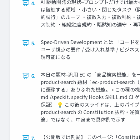
AI 駆動開発の現状 ̶ プロンプトだけでは
4.
は破綻する領域 ・⼩さい・閉じたタスク（関
的試⾏」のループ ・複数⼊⼒・複数制約・複
ス制約 ・組織独⾃規約・暗黙知の遵守 ・再現
Spec-Driven Development とは 
5.
ユーザ視点の要件 / 受け⼊れ基準 / ビジネス要件 
現可能になる
本⽇の題材 ̶ 汎⽤ EC の「商品検索機能」
6.
product-search 題材︓ec-produ
に遷移する」ありふれた機能。 • この種の機能はサン
md /speckit. specify Hooks
保証） 💡 この後のスライドは、上のパイプライ
product-search の Constitution
途」ではなく、中⾝まで具体例で⽰す
【公開版では割愛】 このページ:「Consti
7.