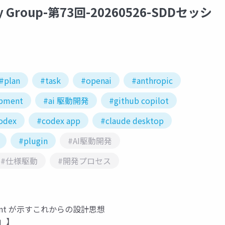
udy Group-第73回-20260526-SDDセッシ
#plan
#task
#openai
#anthropic
opment
#ai 駆動開発
#github copilot
odex
#codex app
#claude desktop
#plugin
#AI駆動開発
#仕様駆動
#開発プロセス
opment が示すこれからの設計思想
回」】