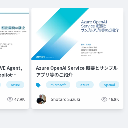
 Agent,
Azure OpenAI Service 概要とサンプル
pilot
アプリ等のご紹介
ilot chat
collaboration
azure
visual studio code
autodev
fpt
microsoft
github
fpt ai factory
java
azure
github copilot
spring boot
nvidia
openai
gp
gi
h
47.9K
Shotaro Suzuki
46.8K