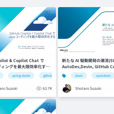
ilot & Copilot Chat で
新たな AI 駆動開発の潮流(SWE
ーディングを最大限効率化する-
AutoDev,Devin, GitHub Co
Workspace等)
figma
spring starter
enterprise
github
ui/ux
github copilot
devin
designer & developer
opendevin
github cop
aro Suzuki
63.7K
Shotaro Suzuki