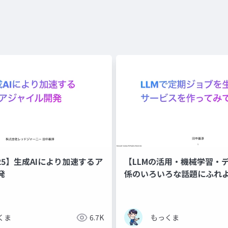
s'25】生成AIにより加速するア
【LLMの活用・機械学習・
発
係のいろいろな話題にふれよ
定期ジョブを生成する サー
てみている話
くま
6.7K
もっくま