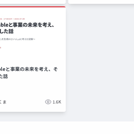
Fableと事業の未来を考え、そ
た話
くま
1.6K