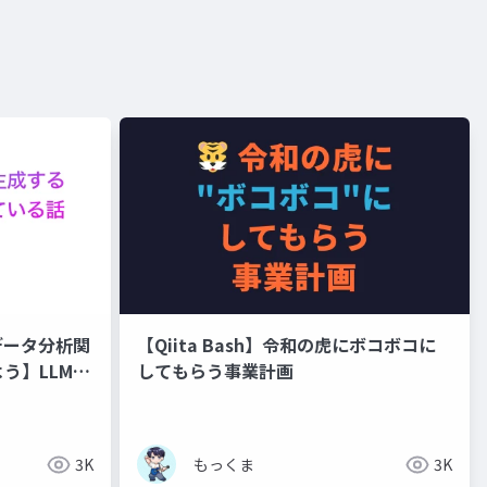
データ分析関
【Qiita Bash】令和の虎にボコボコに
う】LLMで
してもらう事業計画
ビスを作っ
3K
もっくま
3K