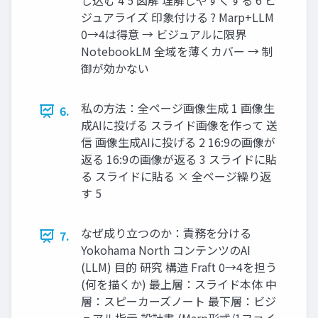
し込む 4 5 図解 理解しやすくする 6 ビ
ジュアライズ 印象付ける ? Marp+LLM
0→4は得意 → ビジュアルに限界
NotebookLM 全域を薄くカバー → 制
御が効かない
私の方法：全ページ画像生成 1 画像生
6.
成AIに投げる スライド画像を作って 送
信 画像生成AIに投げる 2 16:9の画像が
返る 16:9の画像が返る 3 スライドに貼
る スライドに貼る × 全ページ繰り返
す 5
なぜ成り立つのか：責務を分ける
7.
Yokohama North コンテンツのAI
(LLM) 目的 研究 構造 Fraft 0→4を担う
(何を描くか) 最上層：スライド本体 中
層：スピーカーズノート 最下層：ビジ