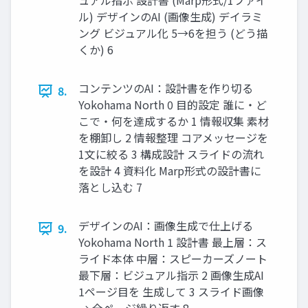
ュアル指示 設計書 (Marp形式/1ファイ
ル) デザインのAI (画像生成) デイラミ
ング ビジュアル化 5→6を担う (どう描
くか) 6
コンテンツのAI：設計書を作り切る
8.
Yokohama North 0 目的設定 誰に・ど
こで・何を達成するか 1 情報収集 素材
を棚卸し 2 情報整理 コアメッセージを
1文に絞る 3 構成設計 スライドの流れ
を設計 4 資料化 Marp形式の設計書に
落とし込む 7
デザインのAI：画像生成で仕上げる
9.
Yokohama North 1 設計書 最上層：ス
ライド本体 中層：スピーカーズノート
最下層：ビジュアル指示 2 画像生成AI
1ページ目を 生成して 3 スライド画像