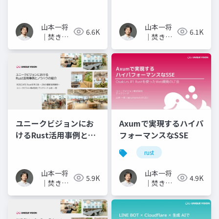
な道のり
山本一将
山本一将
6.6K
6.1K
｜焚き火
｜焚き火
を愛する
を愛する
エンジニ
エンジニ
ア
ア
ユニークビジョンにお
Axumで実現するハイパ
けるRust活用事例とノ
フォーマンスなSSE
ウハウの紹介
rust
山本一将
山本一将
5.9K
4.9K
｜焚き火
｜焚き火
を愛する
を愛する
エンジニ
エンジニ
ア
ア