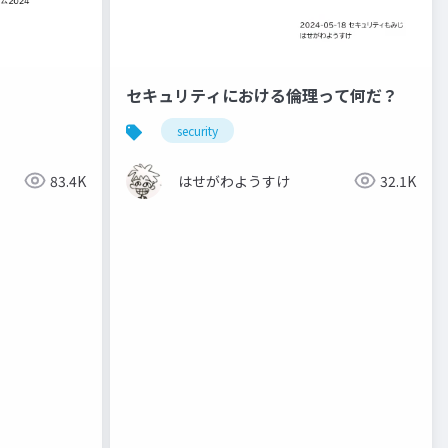
セキュリティにおける倫理って何だ？
security
83.4K
はせがわようすけ
32.1K