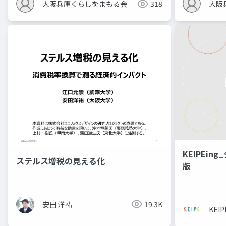
大阪兵庫くらしをまもる会
318
大阪
KEIPEin
ステルス増税の見える化
版
安田 洋祐
19.3K
KEI