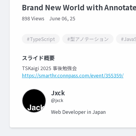
Brand New World with Annotat
898 Views
June 06, 25
#TypeScript
#型アノテーション
#JavaS
スライド概要
TSKaigi 2025 事後勉強会
https://smarthr.connpass.com/event/355359/
Jxck
@jxck
Web Developer in Japan