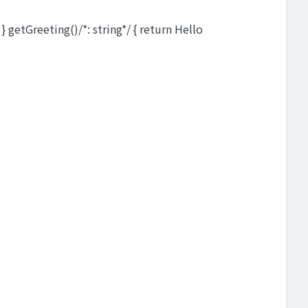
} getGreeting()/*: string*/ { return Hello