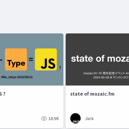
S ?
state of mozaic.fm
18.9K
Jxck