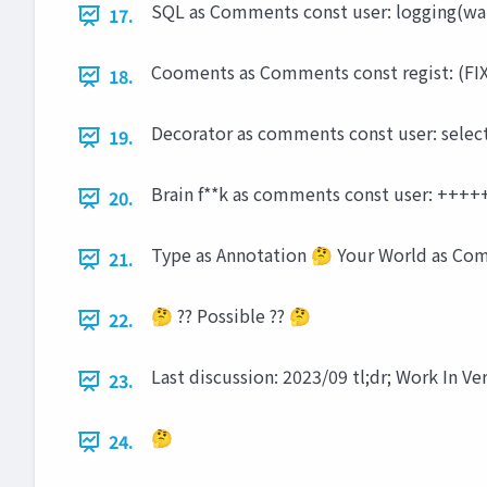
SQL as Comments const user: logging(war
17.
Cooments as Comments const regis
18.
Decorator as comments const user: select
19.
Brain f**k as comments const user: ++++
20.
Type as Annotation 🤔 Your World as Co
21.
🤔 ?? Possible ?? 🤔
22.
Last discussion: 2023/09 tl;dr; Work In Ve
23.
🤔
24.