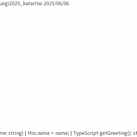
aigi2025_kataritai 2025/06/06
e: string) { this.name = name; } TypeScript getGreeting(): str