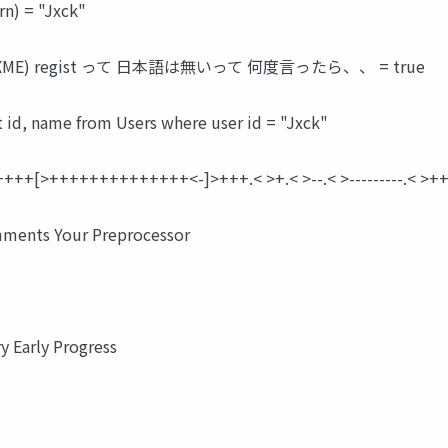
n) = "Jxck"
t: (FIXME) regist って 日本語は無いって 何度言ったら、、 = true
 id, name from Users where user id = "Jxck"
++++[>++++++++++++++<-]>+++.< >+.< >--.< >---------.< >+++
mments Your Preprocessor
ry Early Progress