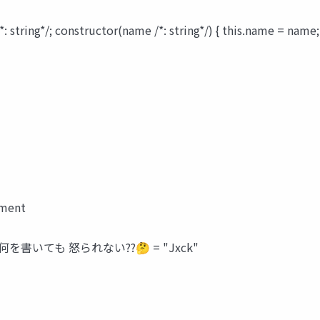
 string*/; constructor(name /*: string*/) { this.name = name; 
mment
何を書いても 怒られない??🤔 = "Jxck"