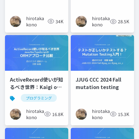
秘訣 - 大吉祥寺.pm
2025
hirotaka
hirotaka
34K
28.5K
kono
kono
ActiveRecord使いが知
JJUG CCC 2024 Fall
るべき世界：Kaigi on
mutation testing
Rails 2025
プログラミング
hirotaka
hirotaka
16.8K
15.3K
kono
kono