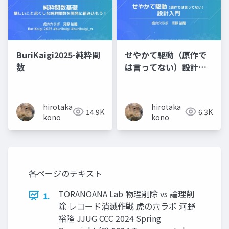
BuriKaigi2025-純粋関
せやかて駆動（原作で
数
は言ってない）設計入
門ー公開版
hirotaka
hirotaka
14.9K
6.3K
kono
kono
各ページのテキスト
TORANOANA Lab 物理削除 vs 論理削
1.
除 レコード消滅作戦 虎の穴ラボ 河野
裕隆 JJUG CCC 2024 Spring