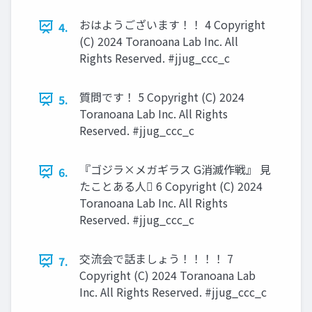
おはようございます！！ 4 Copyright
4.
(C) 2024 Toranoana Lab Inc. All
Rights Reserved. #jjug_ccc_c
質問です！ 5 Copyright (C) 2024
5.
Toranoana Lab Inc. All Rights
Reserved. #jjug_ccc_c
『ゴジラ×メガギラス G消滅作戦』 見
6.
たことある人󰢧 6 Copyright (C) 2024
Toranoana Lab Inc. All Rights
Reserved. #jjug_ccc_c
交流会で話ましょう！！！！ 7
7.
Copyright (C) 2024 Toranoana Lab
Inc. All Rights Reserved. #jjug_ccc_c