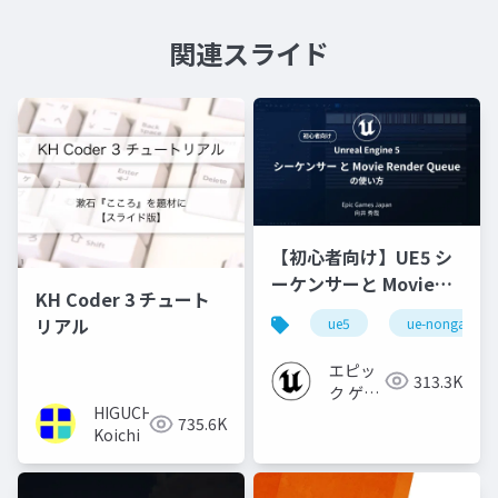
関連スライド
【初心者向け】UE5 シ
ーケンサーと Movie
KH Coder 3 チュート
Render Queue の使い
リアル
ue5
ue-nongame
方【Cinematic Dive
2023】
エピッ
313.3K
ク ゲー
HIGUCHI
ムズ ジ
735.6K
Koichi
ャパン