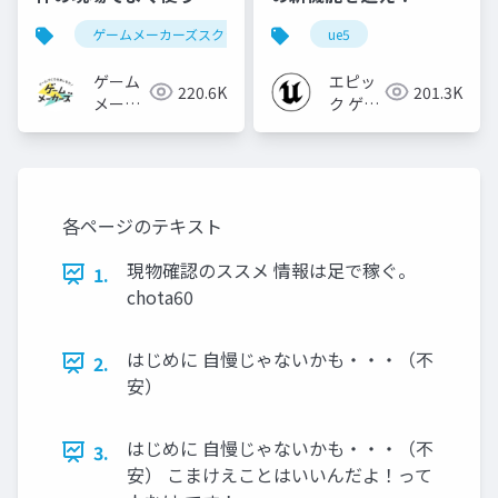
ールをまるっと紹介
ゲームメーカーズスクランブル
ue5
ゲーム制作
ツール
ゲーム
エピッ
220.6K
201.3K
メーカ
ク ゲー
ーズ
ムズ ジ
ャパン
各ページのテキスト
現物確認のススメ 情報は足で稼ぐ。
1.
chota60
はじめに 自慢じゃないかも・・・（不
2.
安）
はじめに 自慢じゃないかも・・・（不
3.
安） こまけえことはいいんだよ！って