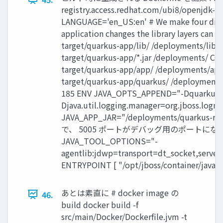
registry.access.redhat.com/ubi8/openjdk-2
LANGUAGE='en_US:en' # We make four distinc
application changes the library layers can
target/quarkus-app/lib/ /deployments/lib
target/quarkus-app/*.jar /deployments/ C
target/quarkus-app/app/ /deployments/ap
target/quarkus-app/quarkus/ /deployment
185 ENV JAVA_OPTS_APPEND="-Dquarkus.ht
Djava.util.logging.manager=org.jboss.log
JAVA_APP_JAR="/deployments/quarku
で、 5005 ポートがデバッグ用のポートになる
JAVA_TOOL_OPTIONS="-
agentlib:jdwp=transport=dt_socket,server
ENTRYPOINT [ "/opt/jboss/container/java/ru
あとは素直に # docker image の
46.
build docker build -f
src/main/Docker/Dockerfile.jvm -t