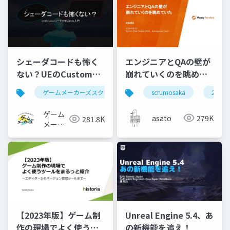
シェーダコードも怖く
エンジニアとQAの壁が
ない？UEのCustomノ
崩れていくのを眺めて
ードで学ぶHLSL入門
いた #scrumosaka
ゲームメーカーズスクランブル
scrumosaka
ゲーム制作
ue5
2024
ゲーム
asato
279K
281.8K
メーカ
ーズ
【2023年版】ゲーム制
Unreal Engine 5.4、あ
作の現場でよく使うツ
の新機能を追え！