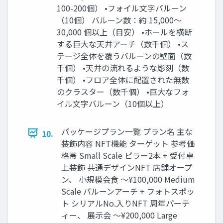
100-200個） •フォイル文字バルーン
（10個） バルーン数：約 15,000〜
30,000 個以上（目安） •ホールを横断
する巨大な天井アーチ（数千個） •ス
テージ全体を覆うバルーンの壁面（数
千個） •天井の流れるような彫刻（数
千個） •フロア全体に配置された無数
のクラスター（数千個） •巨大なフォ
イル文字バルーン（10個以上）
パッケージプラン一覧 プラン名 主な
10.
装飾内容 NFT機能 ターゲット 参考価
格帯 Small Scale ピラー2本 + 受付卓
上装飾 共通デザインNFT 店舗オープ
ン、 小規模会食 ～¥100,000 Medium
Scale バルーンアーチ + フォトスポッ
ト シリアルNo.入りNFT 周年パーテ
ィー、 展示会 ～¥200,000 Large