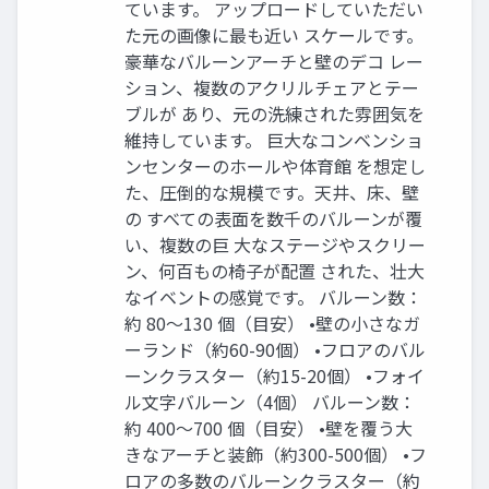
ています。 アップロードしていただい
た元の画像に最も近い スケールです。
豪華なバルーンアーチと壁のデコ レー
ション、複数のアクリルチェアとテー
ブルが あり、元の洗練された雰囲気を
維持しています。 巨大なコンベンショ
ンセンターのホールや体育館 を想定し
た、圧倒的な規模です。天井、床、壁
の すべての表面を数千のバルーンが覆
い、複数の巨 大なステージやスクリー
ン、何百もの椅子が配置 された、壮大
なイベントの感覚です。 バルーン数：
約 80〜130 個（目安） •壁の小さなガ
ーランド（約60-90個） •フロアのバル
ーンクラスター（約15-20個） •フォイ
ル文字バルーン（4個） バルーン数：
約 400〜700 個（目安） •壁を覆う大
きなアーチと装飾（約300-500個） •フ
ロアの多数のバルーンクラスター（約