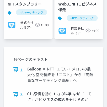
NFTスタンプラリー
Web3_NFT_ビジネス
伴走
nftマーケティング
スタンプラリー
nftマーケティング
株式会社
>100
ルミアデ
株式会社
>100
ス・ソリ
ルミアデ
ューショ
ス・ソリ
ン
ューショ
ン
各ページのテキスト
Balloon × NFT: エモい・メロいの最
1.
大化 空間装飾を「コスト」から「高熱
量なマーケティング資産」へ
01. 感情を動かす力の科学 なぜ「エモ
2.
さ」がビジネスの成否を分けるのか