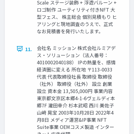
Scale ステージ装飾 + 浮遊バルーン +
ロゴ制作 ユーティリティ付きNFT 大
型フェス、 株主総会 個別見積もり ヒ
アリングと現地調査のうえで、正式
なお見積書を発行いたします。
会社名 ミッション 株式会社ルミアデ
11.
ス・ソリューション（法人番号：
4010002040188） IPの熱量を、感情
経済圏に変える 所在地 〒113-0033
代表 代表取締役社長 取締役 取締役
（社外） 取締役（社外） 設立 創業
設立 資本金 13,505,000円 事業内容
東京都文京区本郷4-1-6ヴェルディ本
郷7F 瀧田幸介 杉本武昭 西川 美佐子
山﨑 晃宝 2003年10月28日 2022年4
月8日 メディア運営&IP事業 NFT
Suite事業 OEMコスメ製造 インター
ネット広告代理