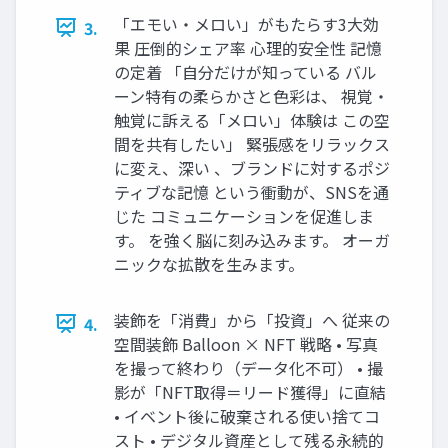
「エモい・メロい」がもたらす3大効
3.
果 圧倒的シェア率 心理的安全性 記憶
の定着 「自分だけが知っている バル
ーン特有の柔らかさと色彩は、 視覚・
触覚に訴える「メロい」体験は この空
間を共有したい」 緊張感をリラックス
に変え、深い 、ブランドに対するポジ
ティブな記憶 という衝動が、SNSを通
じた コミュニケーションを促進しま
す。 を強く脳に刻み込みます。 オーガ
ニックな拡散を生みます。
装飾を「消費」から「投資」へ 従来の
4.
空間装飾 Balloon × NFT 戦略 • 写真
を撮って終わり（データ化不可） • 撮
影が「NFT取得＝リード獲得」に直結
• イベント後に破棄される使い捨てコ
スト • デジタル資産として残る永続的