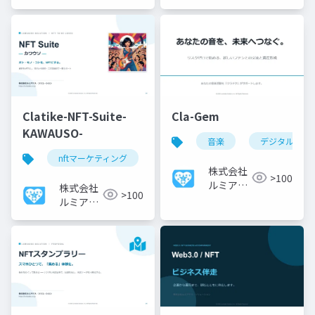
ョン
ソリューシ
ョン
Clatike-NFT-Suite-
Cla-Gem
KAWAUSO-
音楽
デジタル資産
nftマーケティング
マケプレ
nft
nft
株式会社
>100
ルミアデ
株式会社
>100
ス・ソリ
ルミアデ
ューショ
ス・ソリ
ン
ューショ
ン