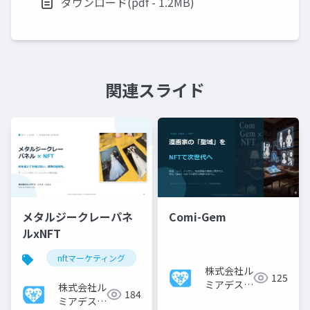
ダウンロード(pdf - 1.2MB)
関連スライド
メタルジークレーパネ
Comi-Gem
ルxNFT
nftマーケティング
エモーショナル体験
メタルジ
株式会社ル
125
ミアデス・
株式会社ル
184
ソリューシ
ミアデス・