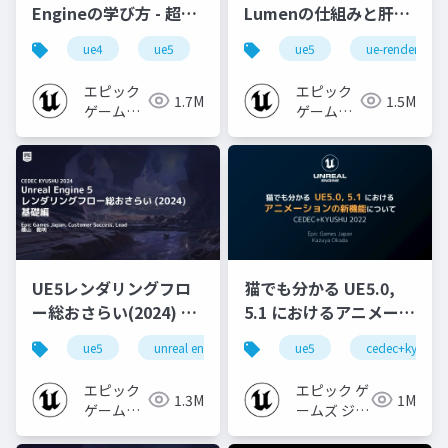
Engineの学び方 - 超初
Lumenの仕組みと肝心
心者向け編 - 2023 v1.0
なところ
ue4
ue5
ue-beginner
ue5
ue-rendering
エピック
エピック
1.7M
1.5M
ゲームズ
ゲームズ
ジャパン
ジャパン
UE5レンダリングフロ
猫でも分かる UE5.0,
ー総おさらい(2024) 基
5.1 におけるアニメーシ
礎編！
ョンの新機能について
ue5
unreal engine
ue-rendering
ue5
cedec+kyushu
[CEDEC+KYUSHU
【CEDEC+KYUSHU
2024]
2022】
エピック
エピック ゲ
1.3M
1M
ゲームズ
ームズ ジャ
ジャパン
パン