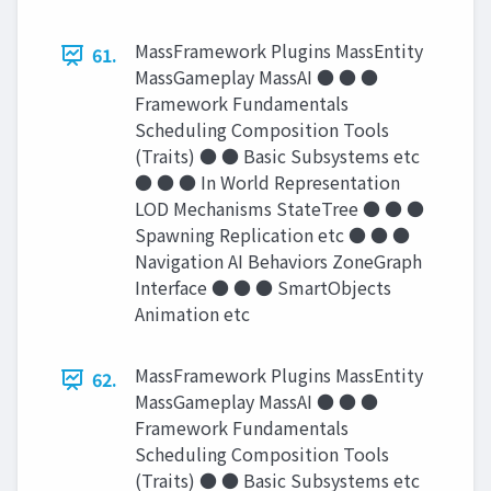
MassFramework Plugins MassEntity
61.
MassGameplay MassAI ● ● ●
Framework Fundamentals
Scheduling Composition Tools
(Traits) ● ● Basic Subsystems etc
● ● ● In World Representation
LOD Mechanisms StateTree ● ● ●
Spawning Replication etc ● ● ●
Navigation AI Behaviors ZoneGraph
Interface ● ● ● SmartObjects
Animation etc
MassFramework Plugins MassEntity
62.
MassGameplay MassAI ● ● ●
Framework Fundamentals
Scheduling Composition Tools
(Traits) ● ● Basic Subsystems etc