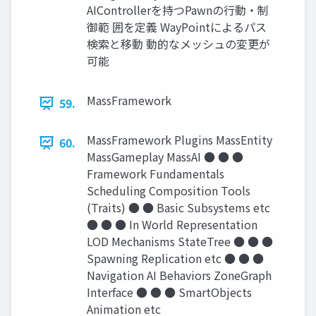
AIControllerを持つPawnの行動・制
御範 囲を定義 WayPointによるパス
検索と移動 動的なメッシュの変更が
可能
MassFramework
59.
MassFramework Plugins MassEntity
60.
MassGameplay MassAI ● ● ●
Framework Fundamentals
Scheduling Composition Tools
(Traits) ● ● Basic Subsystems etc
● ● ● In World Representation
LOD Mechanisms StateTree ● ● ●
Spawning Replication etc ● ● ●
Navigation AI Behaviors ZoneGraph
Interface ● ● ● SmartObjects
Animation etc