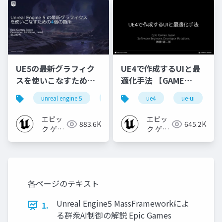
UE5の最新グラフィク
UE4で作成するUIと最
スを使いこなすための4
適化手法 【GAME
個の勘所
CREATORS
unreal engine 5
ue5
cedec
ue4
ue-ui
cedec+kyushu
[CEDEC+KYUSHU
CONFERENCE '20】
2023]
エピッ
エピッ
883.6K
645.2K
ク ゲー
ク ゲー
ムズ ジ
ムズ ジ
ャパン
ャパン
各ページのテキスト
Unreal Engine5 MassFrameworkによ
1.
る群衆AI制御の解説 Epic Games