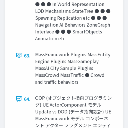
● ● ● In World Representation
LOD Mechanisms StateTree ● ● ●
Spawning Replication etc ● ● ●
Navigation AI Behaviors ZoneGraph
Interface ● ● ● SmartObjects
Animation etc
MassFramework Plugins MassEntity
63.
Engine Plugins MassGameplay
MassAI City Sample Plugins
MassCrowd MassTraffic ● Crowd
and traﬃc behaviors
OOP (オブジェクト指向プログラミン
64.
グ) UE ActorComponent モデル
Update vs DOD (データ指向設計) UE
MassFramework モデル コンポーネ
ント アクター フラグメント エンティ