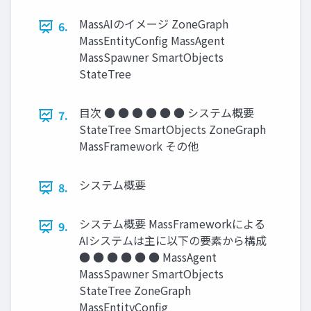
MassAIのイメージ ZoneGraph
6.
MassEntityConﬁg MassAgent
MassSpawner SmartObjects
StateTree
目次 ● ● ● ● ● ● システム概要
7.
StateTree SmartObjects ZoneGraph
MassFramework その他
システム概要
8.
システム概要 MassFrameworkによる
9.
AIシステムは主に以下の要素から構成
● ● ● ● ● ● MassAgent
MassSpawner SmartObjects
StateTree ZoneGraph
MassEntityConﬁg