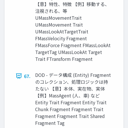
【意】特性、特徴 【例】移動する、
注視される、等
UMassMovementTrait
UMassMovement Trait
UMassLookAtTargetTrait
FMassVelocity Fragment
FMassForce Fragment FMassLookAt
TargetTag UMassLookAt Target
Trait FTransform Fragment
DOD - データ構成 (Entity) Fragment
67.
のコレクション、処理ロジックは持
たない 【意】本体、実在物、実体
【例】MassAgent (人、車) など
Entity Trait Fragment Entity Trait
Chunk Fragment Fragment Trait
Fragment Fragment Trait Shared
Fragment Tag