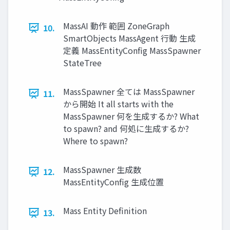
MassAI 動作 範囲 ZoneGraph
10.
SmartObjects MassAgent 行動 生成
定義 MassEntityConﬁg MassSpawner
StateTree
MassSpawner 全ては MassSpawner
11.
から開始 It all starts with the
MassSpawner 何を生成するか? What
to spawn? and 何処に生成するか?
Where to spawn?
MassSpawner 生成数
12.
MassEntityConﬁg 生成位置
Mass Entity Deﬁnition
13.