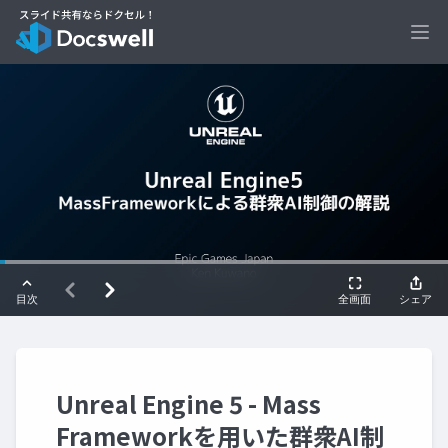
Ope
Unreal Engine 5 - Mass
Frameworkを用いた群衆AI制