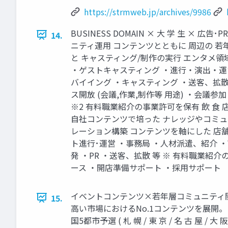
https://strmweb.jp/archives/9986
BUSINESS DOMAIN × 大 学 生 
14.
ニティ運用 コンテンツとともに 周辺の 
と キャスティング/制作の実行 エンタメ領
・ゲストキャスティング ・進行・演出・運営
バイイング ・キャスティング ・送客、拡散 
ス開放 (会議,作業,制作等 用途) ・会議
※2 有料職業紹介の事業許可を保有 飲 食
自社コンテンツで培った ナレッジやコミュ
レーション構築 コンテンツを軸にした 店舗
ト進行･運営 ・事務局 ・人材派遣、紹介 ・W
発 ・PR ・送客、拡散 等 ※ 有料職業紹介の事業許可
ース ・開店準備サポート ・採用サポート
イベントコンテンツ×若年層コミュニティ開発
15.
高い市場におけるNo.1コンテンツを展開
国5都市予選 ( 札 幌 / 東 京 / 名 古 屋