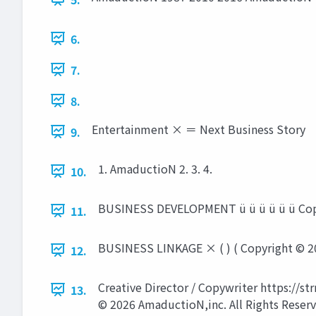
6.
7.
8.
Entertainment × ＝ Next Business Story
9.
1. AmaductioN 2. 3. 4.
10.
BUSINESS DEVELOPMENT ü ü ü ü ü ü Copyr
11.
BUSINESS LINKAGE × ( ) ( Copyright © 20
12.
Creative Director / Copywriter https://s
13.
© 2026 AmaductioN,inc. All Rights Reserv