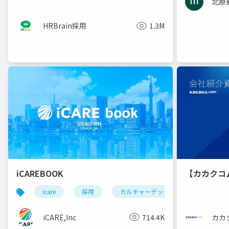
北原
HRBrain採用
1.3M
iCAREBOOK
【カカクコ
icare
採用
カルチャーデック
採用資料
iCARE,Inc
714.4K
カカ