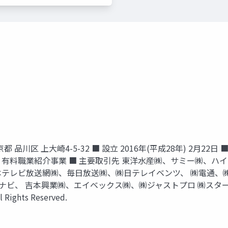
京都 品川区 上大崎4-5-32 ■ 設立 2016年(平成28年) 2月22日
、有料職業紹介事業 ■ 主要取引先 東洋水産㈱、サミー㈱、ハイ
dance㈱、 日本テレビ放送網㈱、毎日放送㈱、㈱日テレイベンツ、 
、㈱マイナビ、 吉本興業㈱、エイベックス㈱、㈱ジャストプロ ㈱
 Rights Reserved.