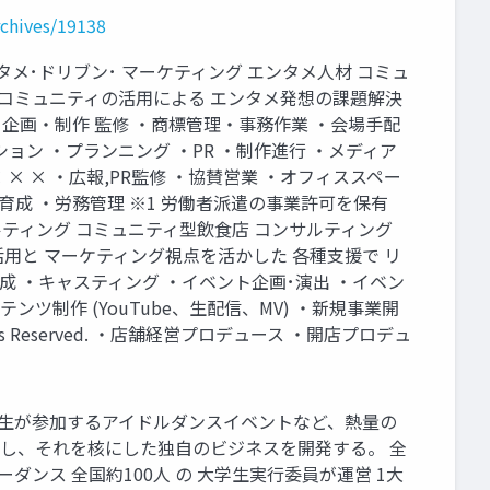
rchives/19138
 エンタメ･ドリブン･ マーケティング エンタメ人材 コミュ
自コミュニティの活用による エンタメ発想の課題解決
・企画・制作 監修 ・商標管理・事務作業 ・会場手配
ン ・プランニング ・PR ・制作進行 ・メディア
× × ・広報,PR監修 ・協賛営業 ・オフィススペー
材育成 ・労務管理 ※1 労働者派遣の事業許可を保有
サルティング コミュニティ型飲食店 コンサルティング
用と マーケティング視点を活かした 各種支援で リ
成 ・キャスティング ・イベント企画･演出 ・イベン
ンツ制作 (YouTube、生配信、MV) ・新規事業開
ights Reserved. ・店舗経営プロデュース ・開店プロデュ
女子大生が参加するアイドルダンスイベントなど、熱量の
成し、それを核にした独自のビジネスを開発する。 全
OP コピーダンス 全国約100人 の 大学生実行委員が運営 1大