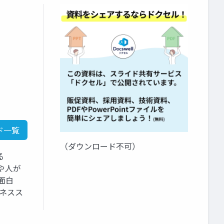
ド一覧
（ダウンロード不可）
る
業や人が
面白
ネスス