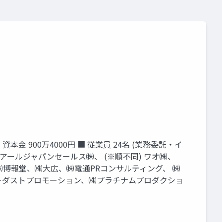
 ■ 資本金 900万4000円 ■ 従業員 24名 (業務委託・イ
アールジャパンセールス㈱、 (※順不同) ワオ㈱、
㈱電通、㈱博報堂、㈱大広、㈱電通PRコンサルティング、 ㈱
スターダストプロモーション、㈱プラチナムプロダクショ