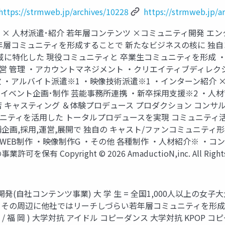
https://strmweb.jp/archives/10228
https://strmweb.jp/a
× 広告･PR × 人材派遣･紹介 若年層コンテンツ ×コミュニティ開発
若年層コミュニティを形成することで 新たなビジネスの核に 独
域に特化した 現役コミュニティと 卒業生コミュニティを形成 
 管理 ・アカウントマネジメント ・クリエイティブディレクショ
・アルバイト派遣※1 ・映像技術派遣※1 ・インターン紹介 × 
参加 イベント企画･制作 芸能事務所連携 ・新卒採用支援※2 ・人
 店 キャスティング ＆体験プロデュース プロダクション コン
ニティを活用した トータルプロデュースを実現 コミュニティ活
企画,採用,運営,展開で 独自の キャスト/ファンコミュニティ形
EB制作 ・映像制作G ・その他 各種制作 ・人材紹介※ ・コンテ
を保有 Copyright © 2026 AmaductioN,inc. All R
(自社コンテンツ事業) 大 学 生 = 全国1,000人以上の
。 その周辺に他社ではリーチしづらい若年層コミュニティを形
 / 大 阪 / 福 岡 ) 大学対抗 アイドル コピーダンス 大学対抗 KP