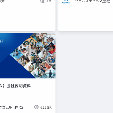
麦郎
1M
ウェルスナビ株式会社
ム】会社説明資料
クコム採用担当
655.5K