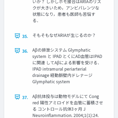
いか？ しかしホモ接合はARIAのリス
クが大きいため，アンビバレンツな
状態になり，患者も医師も苦悩す
る．
そもそもなぜARIAが生じるのか？
35.
Aβの排泄システム Glymphatic
36.
system と IPAD とくにAD血管はIPAD
に関連 してAβによる影響を受ける．
IPAD intramural periarterial
drainage 経動脈壁内ドレナージ
Glymphatic system
Aβ抗体投与は動物モデルにて Cong
37.
red 陽性アミロイドを血管に蓄積させ
る コントロール抗体3ヶ月 J
Neuroinflammation. 2004;1(1):24.