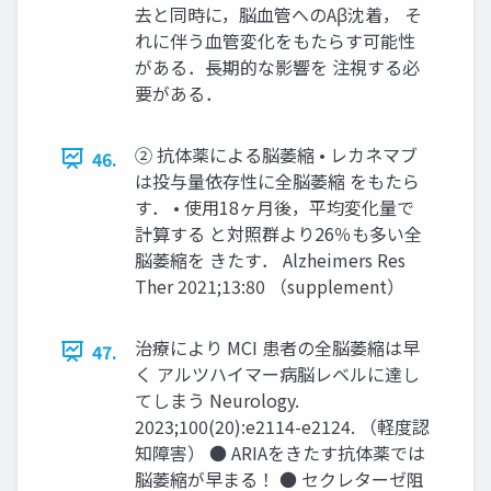
去と同時に，脳血管へのAβ沈着， そ
れに伴う血管変化をもたらす可能性
がある．長期的な影響を 注視する必
要がある．
② 抗体薬による脳萎縮 • レカネマブ
46.
は投与量依存性に全脳萎縮 をもたら
す． • 使用18ヶ月後，平均変化量で
計算する と対照群より26％も多い全
脳萎縮を きたす． Alzheimers Res
Ther 2021;13:80 （supplement）
治療により MCI 患者の全脳萎縮は早
47.
く アルツハイマー病脳レベルに達し
てしまう Neurology.
2023;100(20):e2114-e2124. （軽度認
知障害） ● ARIAをきたす抗体薬では
脳萎縮が早まる！ ● セクレターゼ阻