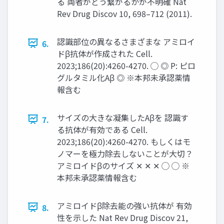
る 両者がどう繋がるかが不明確 Nat
Rev Drug Discov 10, 698–712 (2011).
認識部位の異なるさまざまな アミロイ
6.
ドβ抗体が作成された Cell.
2023;186(20):4260-4270. ◯ ◎ P: ピロ
グルタミル化Aβ ◎ ※本邦未承認薬情
報含む
サイズの大きな凝集したAβを 認識す
7.
る抗体が有効である Cell.
2023;186(20):4260-4270. もしくはモ
ノマーを極力除去しないことが大切？
アミロイドβのサイズ ✕ ✕ ✕ ◯ ◯ ※
本邦未承認薬情報含む
アミロイドβ除去能の強い抗体が 有効
8.
性を示した Nat Rev Drug Discov 21,