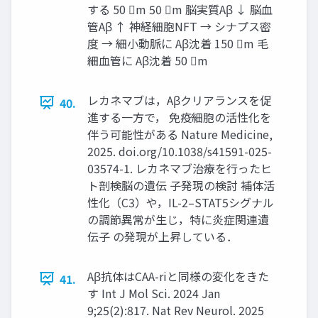
する 50 m 50 m 脳実質Aβ ↓ 脳血
管Aβ ↑ 神経細胞NFT → シナプス密
度 → 細小動脈に Aβ沈着 150 m 毛
細血管に Aβ沈着 50 m
レカネマブは，Aβクリアランスを促
40.
進する一方で， 免疫細胞の活性化を
伴う可能性がある Nature Medicine,
2025. doi.org/10.1038/s41591-025-
03574-1. レカネマブ治療を行ったヒ
ト剖検脳の遺伝 子発現の検討 補体活
性化（C3）や，IL-2–STAT5シグナル
の調節異常が生じ，特に炎症関連遺
伝子 の発現が上昇している．
Aβ抗体はCAA-riと同様の変化をきた
41.
す Int J Mol Sci. 2024 Jan
9;25(2):817. Nat Rev Neurol. 2025