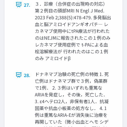
３．診療（合併症の出現時の対応）
27.
第２例目の頭部MRI N Engl J Med.
2023 Feb 2;388(5):478-479. 多発脳出
血と脳アミロイドアンギオパチ― レ
カネマブ使用中にtPA療法が行われた
のはNEJMに報告されたこの１例のみ
レカネマブ使用症例で t-PAによる血
栓溶解療法が 行われたのはこの１例
のみ アミロイドβ
ドナネマブ治験の死亡例の特徴 1. 死
28.
亡例はドナネマブ群で３例，偽薬群
で1例． 2. ３例はいずれも重篤な
ARIAを発症し，その後，死亡した．
3. ε4ヘテロ2人，非保有者1人．抗凝
固薬や抗血小板薬の処方なし． 4. 1
例は重篤なARIA-Eが消失後に治療を
再開していた（微小出血とヘモ シデ