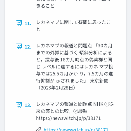
きること
レカネマブに関して疑問に思ったこ
11.
と
レカネマブの報道と問題点 「30カ月
12.
までの外挿に基づく 傾斜分析による
と，投与後 18カ月時点の偽薬群と同
じ レベルに達するにはレカネ マブ投
与では25.5カ月かか り，7.5カ月の進
行抑制が 示されました」 東京新聞
（2023年2月28日）
レカネマブの報道と問題点 NHK ①従
13.
来の薬との比較，②縦軸
https://newswitch.jp/p/38171
https://newswitch.jp/p/38171