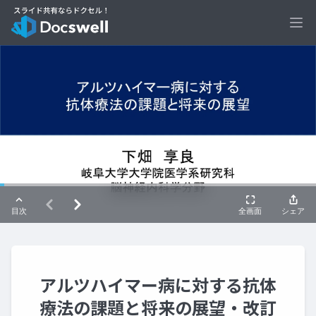
Ope
アルツハイマー病に対する抗体
療法の課題と将来の展望・改訂