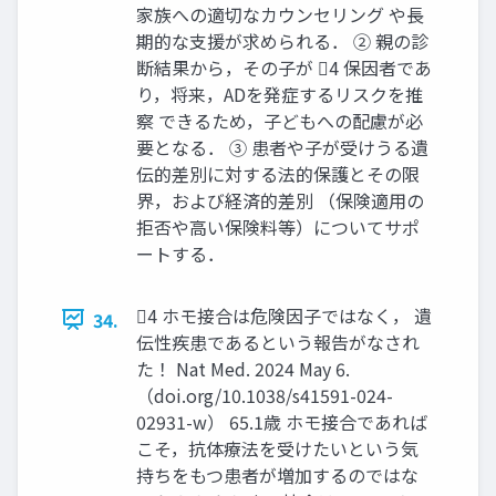
家族への適切なカウンセリング や長
期的な支援が求められる． ② 親の診
断結果から，その子が 4 保因者であ
り，将来，ADを発症するリスクを推
察 できるため，子どもへの配慮が必
要となる． ③ 患者や子が受けうる遺
伝的差別に対する法的保護とその限
界，および経済的差別 （保険適用の
拒否や高い保険料等）についてサポ
ートする．
4 ホモ接合は危険因子ではなく， 遺
34.
伝性疾患であるという報告がなされ
た！ Nat Med. 2024 May 6.
（doi.org/10.1038/s41591-024-
02931-w） 65.1歳 ホモ接合であれば
こそ，抗体療法を受けたいという気
持ちをもつ患者が増加するのではな