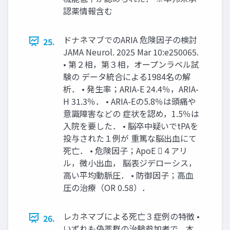
認薬情報含む
ドナネマブでのARIA 危険因子の検討
25.
JAMA Neurol. 2025 Mar 10:e250065.
• 第２相，第３相，オープンラベル試
験の データ統合による1984名の解
析． • 発生率；ARIA-E 24.4％，ARIA-
H 31.3％． • ARIA-Eの5.8％は頭痛や
意識障害などの 症状を認め，1.5％は
入院を要した． • 脳卒中疑いでtPAを
投与された１例が 重篤な脳出血にて
死亡． • 危険因子；ApoE ４アリ
ル，微小出血， 脳表ジデローシス，
高い平均動脈圧． • 防御因子；高血
圧の治療（OR 0.58）．
レカネマブによる死亡３症例の特徴 •
26.
いずれも偽薬群の治験参加者で，本