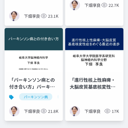
下畑享良
22.7K
下畑享良
23.1K
「パーキンソン病との
「進行性核上性麻痺・
付き合い方」パーキン
大脳皮質基底核変性症
ソン病健康教室 in 岡山
をめぐる最近の進歩」
パーキンソン病
治療法
運動症状
非運動
下畑享良
21.8K
下畑享良
17K