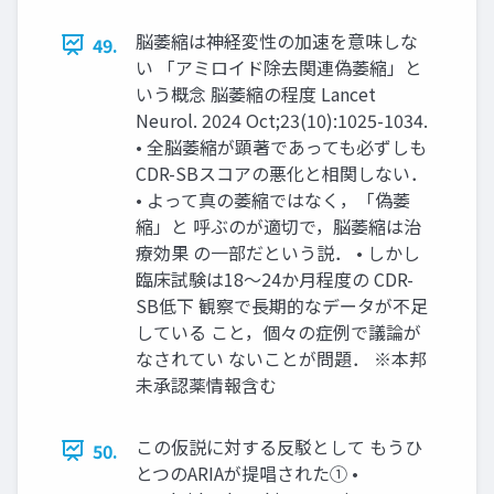
脳萎縮は神経変性の加速を意味しな
49.
い 「アミロイド除去関連偽萎縮」と
いう概念 脳萎縮の程度 Lancet
Neurol. 2024 Oct;23(10):1025-1034.
• 全脳萎縮が顕著であっても必ずしも
CDR-SBスコアの悪化と相関しない．
• よって真の萎縮ではなく，「偽萎
縮」と 呼ぶのが適切で，脳萎縮は治
療効果 の一部だという説． • しかし
臨床試験は18〜24か月程度の CDR-
SB低下 観察で長期的なデータが不足
している こと，個々の症例で議論が
なされてい ないことが問題． ※本邦
未承認薬情報含む
この仮説に対する反駁として もうひ
50.
とつのARIAが提唱された① •