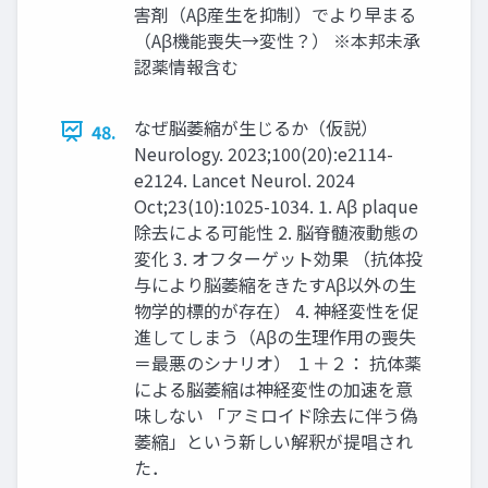
害剤（Aβ産生を抑制）でより早まる
（Aβ機能喪失→変性？） ※本邦未承
認薬情報含む
なぜ脳萎縮が生じるか（仮説）
48.
Neurology. 2023;100(20):e2114-
e2124. Lancet Neurol. 2024
Oct;23(10):1025-1034. 1. Aβ plaque
除去による可能性 2. 脳脊髄液動態の
変化 3. オフターゲット効果 （抗体投
与により脳萎縮をきたすAβ以外の生
物学的標的が存在） 4. 神経変性を促
進してしまう（Aβの生理作用の喪失
＝最悪のシナリオ） １＋２： 抗体薬
による脳萎縮は神経変性の加速を意
味しない 「アミロイド除去に伴う偽
萎縮」という新しい解釈が提唱され
た．