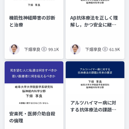
機能性神経障害の診断
Aβ抗体療法を正しく理
と治療
解し，かつ安全に継続
して行うために
下畑享良
99.1K
下畑享良
61.9K
アルツハイマー病に対
する抗体療法の課題と
安楽死・医師介助自殺
将来の展望 ―３つの
の倫理
疑問―