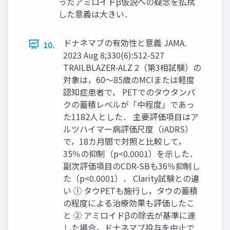
ったアミロイドβ仮説への疑念を払拭
した意義は大きい．
ドナネマブの有効性と意義 JAMA.
10.
2023 Aug 8;330(6):512-527
TRAILBLAZER-ALZ 2（第3相試験）の
対象は，60～85歳のMCIまたは軽度
認知症患者で， PETでのタウタンパ
クの蓄積レベルが「中程度」であっ
た1182人とした． 主要評価項目はア
ルツハイマー病評価尺度（iADRS）
で，18カ月間で対照と比較して，
35％の抑制（p<0.0001）を示した．
副次評価項目のCDR-SBも36％抑制し
た（p<0.0001）． Clarity試験との違
い ① タウPETも施行し，タウの蓄積
の程度による治療効果も評価したこ
と ② アミロイドβの除去が基準に達
した場合，ドナネマブ投与を中止で