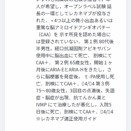
人が希望し，オープンラベル試験 延
長の一環としてレカネマブが投与さ
れた． • 4つ以上の微小出血あるいは
重篤な脳アミロイドアンギオパチー
（CAA）を 示す所見を認めた場合に
は登録されていない． 第１例 80代後
半男性，経口抗凝固剤アピキサバン
使用中に脳出血にて死亡． 剖検にて
CAA＋． 第２例 65歳女性，開始１ヶ
月後にARIA-EとARIA-Hをきたし，さ
らに脳梗塞を発症後， ｔ-PA使用し死
亡．剖検にてCAA＋．4/4 第３例
75～80歳女性，3回目の点滴後，失語
症・脳症が出現．抗てんかん薬と
IVMP にて治療したが悪化し，入院5
日後に死亡．剖検にてCAA＋．4/4
※レカネマブ適正使用ガイド