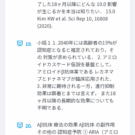
了した18ヶ月以降にどんな 10.0 影響
が生じるかを本当は知りたい． 15.0
Kim KW et al. Sci Rep 10, 16808
(2020).
小括１ 1. 2040年には高齢者の15%が
19.
認知症となると推定されており，そ
の 対策が求められている． 2. アミロ
イドカスケード仮説を基盤として，
アミロイドβ抗体薬である レカネマ
ブとドナネマブが臨床応用された．
3. 非常に期待される一方，進行抑制
効果は顕著とまでは言えず， また18
ヶ月以降の長期的な効果についても
不明である．
Aβ抗体 療法の効果 Aβ抗体 の副作用
20.
その他の 認知症予防 ① ARIA（アミロ