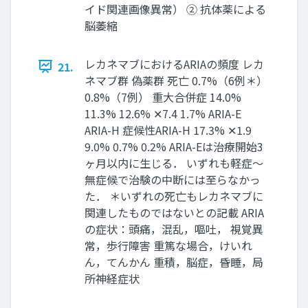
イド関連画像異常） ② 抗体薬による
脳萎縮
レカネマブにおけるARIAの頻度 レカ
21.
ネマブ群 偽薬群 死亡 0.7%（6例＊）
0.8%（7例） 重大合併症 14.0%
11.3% 12.6% ✕7.4 1.7% ARIA-E
ARIA-H 症候性ARIA-H 17.3% ✕1.9
9.0% 0.7% 0.2% ARIA-Eは治療開始3
ヶ月以内に生じる． いずれも軽症～
無症候で治験の中断には至らなかっ
た． ＊いずれの死亡もレカネマブに
関連したものではないとの記載 ARIA
の症状：頭痛，混乱，嘔吐， 視覚異
常，歩行障害 重篤な場合，けいれ
ん，てんかん 重積，脳症，昏睡，局
所神経症状