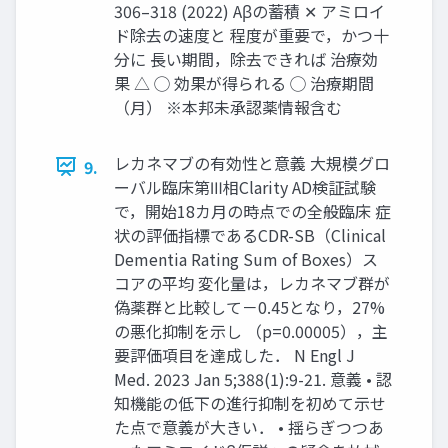
306–318 (2022) Aβの蓄積 ✕ アミロイ
ド除去の速度と 程度が重要で，かつ十
分に 長い期間，除去できれば 治療効
果 △ ◯ 効果が得られる ◯ 治療期間
（月） ※本邦未承認薬情報含む
レカネマブの有効性と意義 大規模グロ
9.
ーバル臨床第Ⅲ相Clarity AD検証試験
で，開始18カ月の時点での全般臨床 症
状の評価指標であるCDR-SB（Clinical
Dementia Rating Sum of Boxes）ス
コアの平均 変化量は，レカネマブ群が
偽薬群と比較して－0.45となり，27%
の悪化抑制を示し （p=0.00005），主
要評価項目を達成した． N Engl J
Med. 2023 Jan 5;388(1):9-21. 意義 • 認
知機能の低下の進行抑制を初めて示せ
た点で意義が大きい． • 揺らぎつつあ