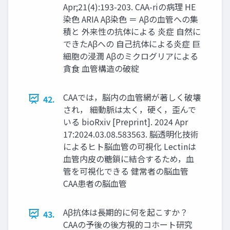
Apr;21(4):193-203. CAA-riの病理 HE
染色 ARIA Aβ染色 ＝ Aβの血管への集
積と 外来性の抗体による 炎症 自然に
できたAβへの 自己抗体による炎症 巨
細胞の浸潤 Aβのミクログリアによる
貪食 血管構造の破綻
CAAでは，脳内の血管網が著しく破壊
42.
され， 細動脈は太く，硬く，歪んで
いる bioRxiv [Preprint]. 2024 Apr
17:2024.03.08.583563. 脳透明化技術
によるヒト脳血管の可視化 Lectinは
血管内皮の糖鎖に結合するため，血
管を可視化できる 健常者の脳血管
CAA患者の脳血管
Aβ抗体は長期的に何を起こすか？
43.
CAAの予後の後方視的コホート研究