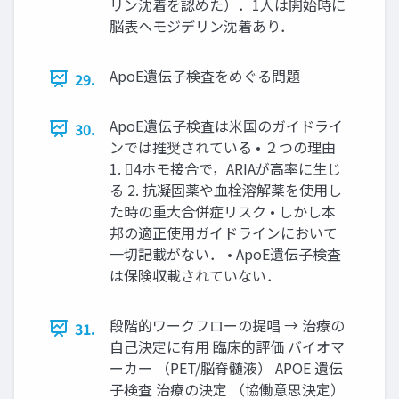
リン沈着を認めた）．1人は開始時に
脳表ヘモジデリン沈着あり．
ApoE遺伝子検査をめぐる問題
29.
ApoE遺伝子検査は米国のガイドライ
30.
ンでは推奨されている • ２つの理由
1. 4ホモ接合で，ARIAが高率に生じ
る 2. 抗凝固薬や血栓溶解薬を使用し
た時の重大合併症リスク • しかし本
邦の適正使用ガイドラインにおいて
一切記載がない． • ApoE遺伝子検査
は保険収載されていない．
段階的ワークフローの提唱 → 治療の
31.
自己決定に有用 臨床的評価 バイオマ
ーカー （PET/脳脊髄液） APOE 遺伝
子検査 治療の決定 （協働意思決定）