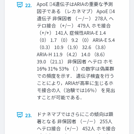
ApoE 4遺伝子はARIAの重要な予測
22.
因子である （レカネマブ） ApoE 4
遺伝子 非保因者 （－/－） 278人 ヘ
テロ接合 （+/－） 479人 ホモ接合
（+/+） 141人 症候性ARIA-E 1.4
（0） 1.7 （0） 9.2 （0） ARIA-E 5.4
（0.3） 10.9 （1.9） 32.6 （3.8）
ARIA-H 11.9 （4.2） 14.0 （8.6）
39.0 （21.1） 非保因者 ヘテロ ホモ
16% 31% 53% （ ）の数字は偽薬群
での頻度を示す． 遺伝子検査を行う
ことにより，ARIAが高率に生じるホ
モ接合の人（治験では16％） を見出
すことが可能である．
ドナネマブではさらにこの傾向は顕
23.
著となる 非保因者 （－/－） 255人
ヘテロ接合 （+/－） 452人 ホモ接合