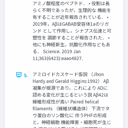
アミノ酸程度のペプチド． • 役割は長
らく不明であったが，生理的な 機能を
有することが近年報告されている． •
2019年，AβはGABAB受容体1aのリガ
ンド として作用し，シナプス伝達と可
塑性を 調節することが報告された． •
他にも神経新生，抗酸化作用などもあ
る． Science. 2019 Jan
11;363(6423):eaao4827.
アミロイドカスケード仮説 （Jhon
5.
Hardy and Gerald Higgins:1992） Aβ
凝集が根源であり，これにより ADに
認める変化が生じるという説 Aβ42は
線維形成性が高い Paired helical
filaments （線維状構造体） 下流でタ
ウ蛋白のリン酸化に 伴うPHFの形成
と，神経細胞 機能障害・細胞死が生じ