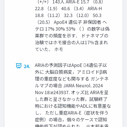
（+/+） 143人 ARIA-E 15.7 （0.8）
22.8 （1.9） 40.6 （3.4） ARIA-H
18.8 （11.2） 32.3 （12.0） 50.3
（20.5） ApoE4 遺伝子 非保因者 ヘ
テロ 17% 30% 53% （ ）の数字は偽
薬群での頻度を示す． ドナネマブの
治験ではホモ接合の人は17％含まれ
ていた． ホモ
ARIAの予測因子はApoE 4遺伝子以
24.
外に 大脳白質病変，アミロイドβ病
理の重症度なども関与する ガンテネ
ルマブの場合 JAMA Neurol. 2024
Nov 18:e243937. オッズ比 ARIAを呈
した群と呈さなかった群，試験終了
時における認知機能やADLに有意差な
し． ただし重症ARIA-E（症状を伴う
症例）の場合，個々のケースで認知
機能低下が認められた． ※本邦未承