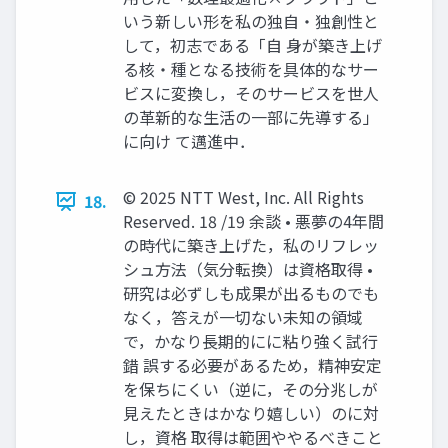
いう新しい形を私の独自・独創性と
して，初志である「自 身が築き上げ
る核・種となる技術を具体的なサー
ビスに変換し，そのサービスを世人
の革新的な生活の一部に先導する」
に向け て邁進中．
© 2025 NTT West, Inc. All Rights
18.
Reserved. 18 /19 余談 • 悪夢の4年間
の時代に築き上げた，私のリフレッ
シュ方法（気分転換）は資格取得 •
研究は必ずしも成果が出るものでも
なく，答えが一切ない未知の領域
で，かなり長期的にに粘り強く試行
錯 誤する必要があるため，精神安定
を保ちにくい（逆に，その分兆しが
見えたときはかなり嬉しい）のに対
し，資格 取得は範囲ややるべきこと