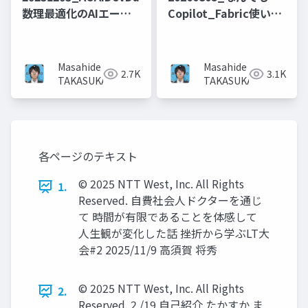
数理最適化のAIエージ
Copilot_Fabric使いの
ェントを作ってみた話
ための Snowflake
ー数理最適化とLLMの
Cortex Agents 全部乗
役割の理解と共存戦略
せ 〜Copilotから呼
Masahide
Masahide
2.7K
3.1K
ー
ぶ・Agent 365で管
TAKASUKA
TAKASUKA
理・Fabricと使い分け
る〜
各ページのテキスト
© 2025 NTT West, Inc. All Rights
1.
Reserved. 自費社会人ドクターを通じ
て 時間が有限であることを体感して
人生観が変化した話 挫折から学ぶLT大
会#2 2025/11/9 高須賀 将秀
© 2025 NTT West, Inc. All Rights
2.
Reserved. 2 /19 自己紹介 たかすか ま