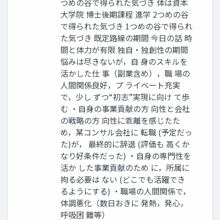
つめの谷で得られた気づき 体は資本
大学院 博士後期課程 進学 2つめの谷
で得られた気づき 1つめの谷で得られ
た気づき 既定路線の期間 今日の話 時
間と体力が有限 独自・独創性の期間
悩みは尽きないが，自 身のスキルを
活かした仕 事（副業含め），職 場の
人間関係良好，プ ライベート充実
で，少し ずつ“初志”実現に向け て歩
む ・自身の事業貢献の方 向性と会社
の戦略の方 向性に乖離を感じたた
め，某コンサル会社に 転職 (予定だっ
た)が， 最終的に辞退 (評価も 高くか
なり好条件だった) ・自身の専門性を
活か した事業貢献のため に，所属に
拘る必要は ない (どこでも活躍でき
るようにする) ・職場の人間関係で，
体調悪化（数日おきに 発熱，発心，
呼吸困 難等）