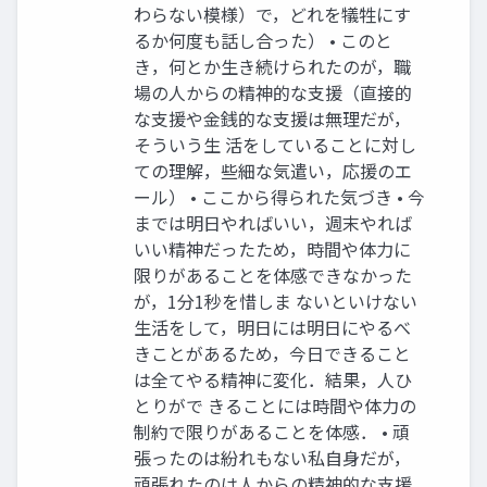
わらない模様）で，どれを犠牲にす
るか何度も話し合った） • このと
き，何とか生き続けられたのが，職
場の人からの精神的な支援（直接的
な支援や金銭的な支援は無理だが，
そういう生 活をしていることに対し
ての理解，些細な気遣い，応援のエ
ール） • ここから得られた気づき • 今
までは明日やればいい，週末やれば
いい精神だったため，時間や体力に
限りがあることを体感できなかった
が，1分1秒を惜しま ないといけない
生活をして，明日には明日にやるべ
きことがあるため，今日できること
は全てやる精神に変化．結果，人ひ
とりがで きることには時間や体力の
制約で限りがあることを体感． • 頑
張ったのは紛れもない私自身だが，
頑張れたのは人からの精神的な支援