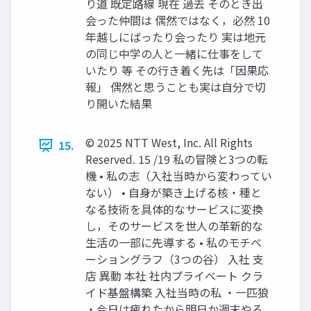
り道 既定路線 現在 過去 そのとき出
会った仲間は 偶然ではなく，必然 10
年越しにばったり会ったり 実は地元
の同じ中学の人と一緒に仕事をして
いたり 等 その行き着く先は「因果応
報」 偶然と思うことも実は自分で切
り開いた結果
© 2025 NTT West, Inc. All Rights
15.
Reserved. 15 /19 私の冒険と3つの転
機 • 私の志（入社当時から変わってい
ない） • 自身が築き上げる核・種と
なる技術を具体的なサービスに変換
し，そのサービスを世人の革新的な
生活の一部に先導する • 私のモチベ
ーショングラフ（3つの谷） 入社 支
店 異動 本社 社内プライベート クラ
イド基盤構築 入社当時の私 ・一匹狼
・今日は疲れたから明日か週末やろ