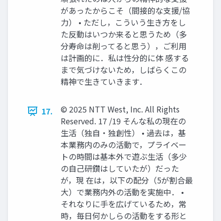
があったからこそ（間接的な支援/協
力） • ただし，こういう生き方をし
た反動はいつか来ると思うため（多
分寿命は削ってると思う），ご利用
は計画的に．私は性分的に体 感する
まで気づけないため，しばらくこの
精神で生きていきます．
© 2025 NTT West, Inc. All Rights
17.
Reserved. 17 /19 そんな私の現在の
生活（独自・独創性） • 過去は，基
本業務内のみの活動で，プライベー
トの時間は基本外で遊ぶ生活（多少
の自己研鑽はしていたが）だった
が，現 在は，以下の配分（5が割合最
大）で業務内外の活動を実施中． •
それなりに手を広げているため，常
時，毎日何かしらの活動をする形と