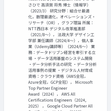
さひで 高須賀 将秀 博士（情報学）
（2023/3） 研究分野：組合せ最適
化，数理最適化，オペレーションズ・
リサーチ（OR），グラフ理論 所属：
NTT西日本 デジタル改革推進部
（2021/8～）， 法政大学 デザイン工
学部 兼任講師（2024/4～），個人事
業（Udemy講師等）（2024/6～） 業
務：データドリブン経営を牽引する立
場 ・データ活用基盤のシステム開発
・データ分析手法の研究 ・データ分析
活用事例の提案 ・デジタル人材育成
資格：クラウド資格（AWS全冠，
Azure全冠，GCP全冠）， Microsoft
Top Partner Engineer
Award（2024）， AWS All
Certifications Engineers（2024,
2025） ， Google Cloud Partner All