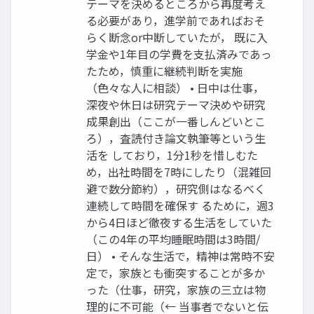
テーマを決めるところから再度考え
る必要があり，進学前であればおそ
らく断念or中断していたが， 既に入
学金や1年目の学費を支払済みであっ
たため，慎重に継続判断を実施
（色々な人に相談） • 日中は仕事，
深夜や休日は研究テーマ決めや研究
成果創出（ここが一番しんどいとこ
ろ），査読付き論文執筆等という生
活を しており，1分1秒を惜しむた
め，出社時間を7時にしたり（混雑回
避で数分節約），研究側はなるべく
連続して時間を確保す るために，週3
から4日ほど徹夜する生活をしていた
（この4年の平均睡眠時間は3時間/
日） • そんな生活で，精神は常時不安
定で，家族とも衝突することが多か
った（仕事，研究，家族の三立は物
理的に不可能（← 当事者でないと伝