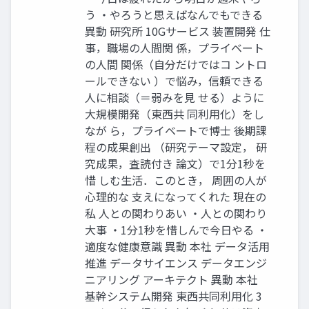
う ・やろうと思えばなんでもできる
異動 研究所 10Gサービス 装置開発 仕
事，職場の人間関 係，プライベート
の人間 関係（自分だけではコ ントロ
ールできない ）で悩み，信頼できる
人に相談（＝弱みを見 せる）ように
大規模開発（東西共 同利用化）をし
なが ら，プライベートで博士 後期課
程の成果創出 （研究テーマ設定， 研
究成果，査読付き 論文）で1分1秒を
惜 しむ生活．このとき， 周囲の人が
心理的な 支えになってくれた 現在の
私 人との関わりあい ・人との関わり
大事 ・1分1秒を惜しんで今日やる ・
適度な健康意識 異動 本社 データ活用
推進 データサイエンス データエンジ
ニアリング アーキテクト 異動 本社
基幹システム開発 東西共同利用化 3