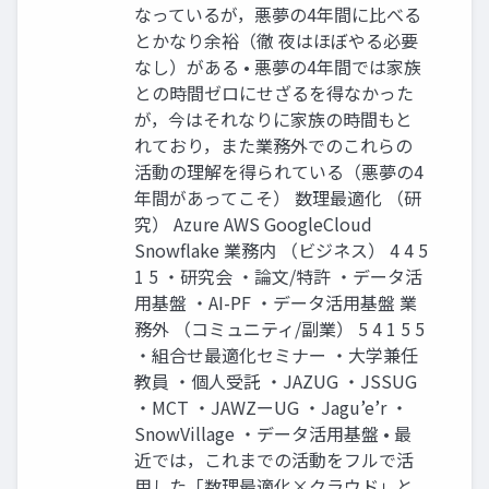
なっているが，悪夢の4年間に比べる
とかなり余裕（徹 夜はほぼやる必要
なし）がある • 悪夢の4年間では家族
との時間ゼロにせざるを得なかった
が，今はそれなりに家族の時間もと
れており，また業務外でのこれらの
活動の理解を得られている（悪夢の4
年間があってこそ） 数理最適化 （研
究） Azure AWS GoogleCloud
Snowflake 業務内 （ビジネス） 4 4 5
1 5 ・研究会 ・論文/特許 ・データ活
用基盤 ・AI-PF ・データ活用基盤 業
務外 （コミュニティ/副業） 5 4 1 5 5
・組合せ最適化セミナー ・大学兼任
教員 ・個人受託 ・JAZUG ・JSSUG
・MCT ・JAWZーUG ・Jagu’e’r ・
SnowVillage ・データ活用基盤 • 最
近では，これまでの活動をフルで活
用した「数理最適化×クラウド」と