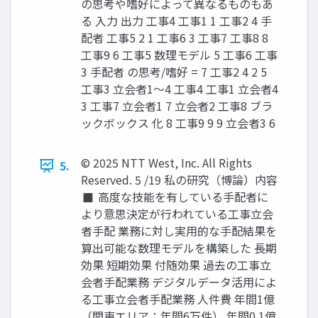
の思考や嗜好によって異なるものもあ
る 入力 出力 工事4 工事1 1 工事2 4 手
配者 工事5 2 1 工事6 3 工事7 工事8 8
工事9 6 工事5 数理モデル 5 工事6 工事
3 手配者 の思考/嗜好 = 7 工事2 4 2 5
工事3 立会者1～4 工事4 工事1 立会者4
3 工事7 立会者1 7 立会者2 工事8 ブラ
ックボックス 化 8 工事9 9 9 立会者3 6
© 2025 NTT West, Inc. All Rights
5.
Reserved. 5 /19 私の研究（博論）内容
◼ 高度な技能を有している手配者に
より意思決定が行われている工事立会
者手配 業務に対し実用的な手配結果を
算出可能な数理モデルを構築した 長期
効果 短期効果 付随効果 過去の工事立
会者手配業務 デジタルデータ活用によ
る工事立会者手配業務 人件費 年間1億
（関東エリア：年間6万件） 年間0.1億