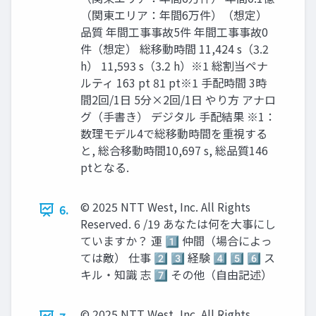
（関東エリア：年間6万件）（想定）
品質 年間工事事故5件 年間工事事故0
件（想定） 総移動時間 11,424 s（3.2
h） 11,593 s（3.2 h）※1 総割当ペナ
ルティ 163 pt 81 pt※1 手配時間 3時
間2回/1日 5分×2回/1日 やり方 アナロ
グ（手書き） デジタル 手配結果 ※1：
数理モデル4で総移動時間を重視する
と, 総合移動時間10,697 s, 総品質146
ptとなる.
© 2025 NTT West, Inc. All Rights
6.
Reserved. 6 /19 あなたは何を大事にし
ていますか？ 運 1️⃣ 仲間（場合によっ
ては敵） 仕事 2️⃣ 3️⃣ 経験 4️⃣ 5️⃣ 6️⃣ ス
キル・知識 志 7️⃣ その他（自由記述）
© 2025 NTT West, Inc. All Rights