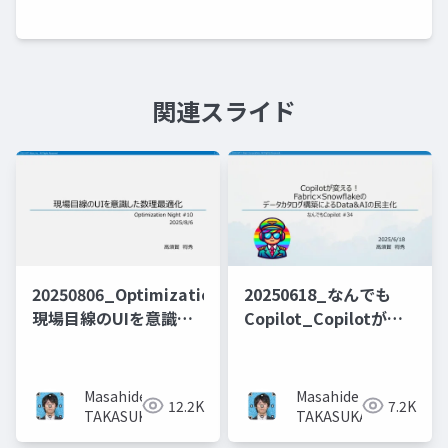
関連スライド
20250806_OptimizationNight_
20250618_なんでも
現場目線のUIを意識し
Copilot_Copilotが変
た数理最適化_投影用
える！
Fabric×Snowflakeの
データカタログ構築に
Masahide
Masahide
12.2K
7.2K
よるData&AIの民主化
TAKASUKA
TAKASUKA