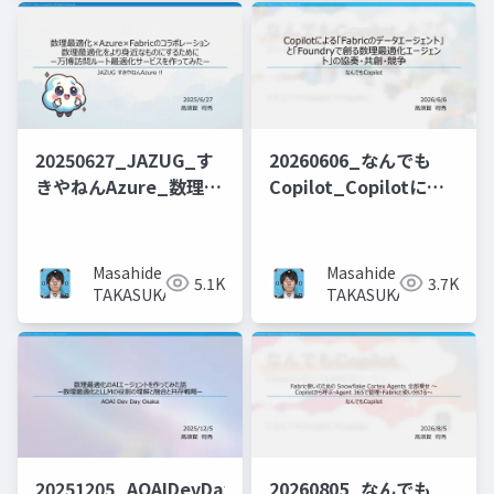
20250627_JAZUG_す
20260606_なんでも
きやねんAzure_数理最
Copilot_Copilotによ
適化×Azure×Fabric
る「Fabricのデータエ
のコラボレーション_数
ージェント」と
理最適化をより身近な
「Foundryで創る数理
Masahide
Masahide
5.1K
3.7K
ものにするために_ー万
最適化エージェント」
TAKASUKA
TAKASUKA
博訪問ルート最適化サ
の協奏・共創・競争
ービスを作ってみたー
20251205_AOAIDevDayOsaka_
20260805_なんでも