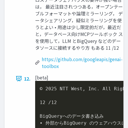
は， 最近注目されつつある，オープンテー
ブルフォーマットや論理ミラーリング， デ
ータシェアリング，疑似ミラーリングを使
うとよい • 用途は少し限定的だが，最近だ
と，データベース向けMCPツールボック ス
を使用して，LLM とBigQuery などのデー
タソースに接続するやり方 もある 11 /12
https://github.com/googleapis/genai-
toolbox
[beta]
12.
© 2025 NTT West, Inc. All Right
12 /12

BigQueryへのデータ書き込み

• 外部からBigQuery のウェアハウス