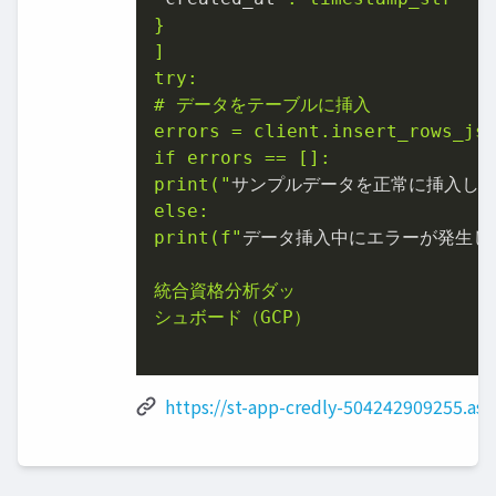
}

]

try:

# データをテーブルに挿入

errors = client.insert_rows_jso
if errors == []:

print("
サンプルデータを正常に挿入し
else:

print(f"
データ挿入中にエラーが発生しまし
統合資格分析ダッ

シュボード（GCP）

https://st-app-credly-504242909255.asi