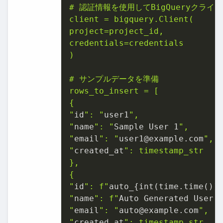
# 認証情報を使用してBigQueryクライ
client = bigquery.Client(

project=project_id,

credentials=credentials

)

# サンプルデータを準備

rows_to_insert = [

{

"
id
": "
user1
",

"
name
": "
Sample User 1
",

"
email
": "
user1@example.com
",

"
created_at
": timestamp_str

},

{

"
id
": f"
auto_{int(time.time())
"
name
": f"
Auto Generated User 
"
email
": "
auto@example.com
",

"
created_at
": timestamp_str
