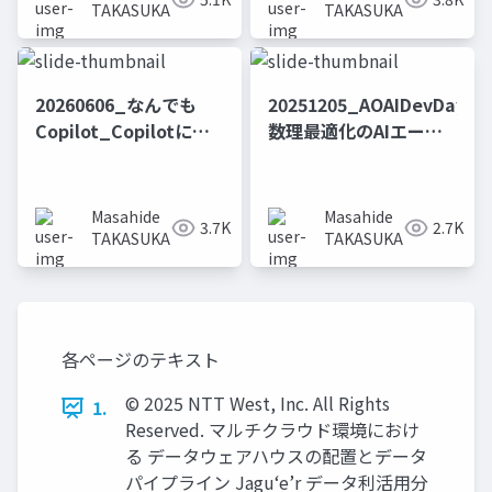
ものにするために_ー万
ぶ・Agent 365で管
TAKASUKA
TAKASUKA
博訪問ルート最適化サ
理・Fabricと使い分け
ービスを作ってみたー
る〜
20260606_なんでも
20251205_AOAIDevDayOs
Copilot_Copilotによ
数理最適化のAIエージ
る「Fabricのデータエ
ェントを作ってみた話
ージェント」と
ー数理最適化とLLMの
「Foundryで創る数理
役割の理解と共存戦略
Masahide
Masahide
3.7K
2.7K
最適化エージェント」
ー
TAKASUKA
TAKASUKA
の協奏・共創・競争
各ページのテキスト
© 2025 NTT West, Inc. All Rights
1.
Reserved. マルチクラウド環境におけ
る データウェアハウスの配置とデータ
パイプライン Jagu‘e’r データ利活用分