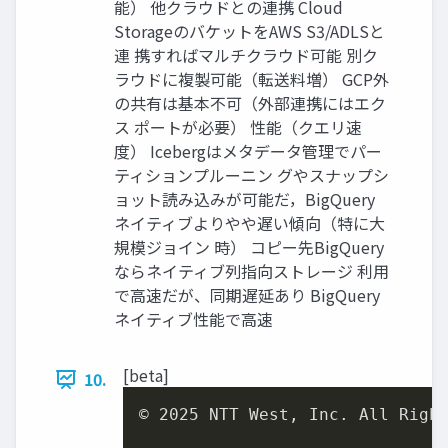
能） 他クラウドとの連携 Cloud
StorageのバケットをAWS S3/ADLSと
連 携すればマルチクラウド可能 別ク
ラウドに複製可能（転送料増） GCP外
の共有は基本不可（外部連携にはエク
ス ポートが必要） 性能（クエリ速
度） Icebergはメタデータ管理でパー
ティションプルーニン グやスナップシ
ョット読み込みが可能だ，BigQuery
ネイティブよりやや遅い傾向（特に大
規模ジョイン 時） コピー先BigQuery
ならネイティブ列指向ストレージ 利用
で高速だが、同期遅延あり BigQuery
ネイティブ性能で高速
[beta]
10.
© 
2025
 NTT West, Inc. All Right