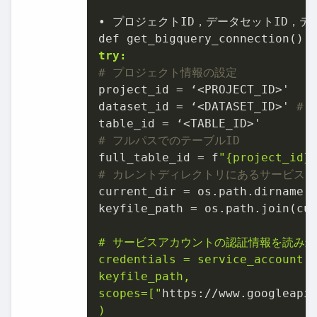
• プロジェクトID，データセットID，テ
try:
# プロジェクト情報の設定
project_id = ‘<PROJECT_ID>'

dataset_id = ‘<DATASET_ID>' 
# 
# フルパスでのテーブルID
full_table_id = f
"{project_id}
# カレントディレクトリにあるサービス
current_dir = os.path.dirname(o
keyfile_path = os.path.join(cu
# サービスアカウントの認証情報を読み込
credentials = service_account.C
keyfile_path,

scopes=["
https://www.googleapi
)
