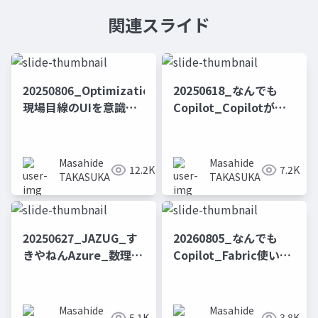
関連スライド
20250806_OptimizationNight_
20250618_なんでも
現場目線のUIを意識し
Copilot_Copilotが変
た数理最適化_投影用
える！
Fabric×Snowflakeの
データカタログ構築に
Masahide
Masahide
12.2K
7.2K
よるData&AIの民主化
TAKASUKA
TAKASUKA
20250627_JAZUG_す
20260805_なんでも
きやねんAzure_数理最
Copilot_Fabric使いの
適化×Azure×Fabric
ための Snowflake
のコラボレーション_数
Cortex Agents 全部乗
理最適化をより身近な
せ 〜Copilotから呼
Masahide
Masahide
5.1K
3.8K