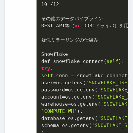
10
 /
12
その他のデータパイプライン

REST API等（
or
 ODBCドライバ）を用
疑似ミラーリングの仕組み

Snowflake

def snowflake_connect(
self
try
self
.conn = snowflake.connector
user=os.getenv(
'SNOWFLAKE_USER
password=os.getenv(
'SNOWFLAKE_
account=os.getenv(
'SNOWFLAKE_A
warehouse=os.getenv(
'SNOWFLAKE
'COMPUTE_WH'
),

database=os.getenv(
'SNOWFLAKE_
schema=os.getenv(
'SNOWFLAKE_SC