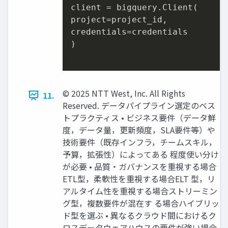
client = bigquery.Client(

project=project_id,

credentials=credentials

)

© 2025 NTT West, Inc. All Rights
11.
Reserved. データパイプライン選定のベス
トプラクティス • ビジネス要件（データ鮮
度，データ量，更新頻度，SLA要件等）や
技術要件（既存インフラ，チームスキル，
予算，拡張性）によってある 程度使い分け
が必要 • 品質・ガバナンスを重視する場合
ETL型，柔軟性を重視する場合ELT 型，リ
アルタイム性を重視する場合ストリーミン
グ型，複数要件が混在す る場合ハイブリッ
ド型を選ぶ • 異なるクラウド間におけるク
ロスデータウェアハウスの要件が強い場合