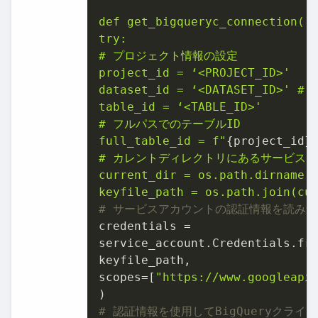
def get_bigqueryc_connection():
try:

# プロジェクト情報の設定

project_id = ‘<PROJECT_ID>'

dataset_id = ‘<DATASET_ID>'
table_id = ‘<TABLE_ID>'

# フルパスでのテーブルID

full_table_id = f"
{project_id}
# カレントディレクトリにあるサービスア
current_dir = os.path.dirname(o
keyfile_path = os.path.join(cu
# サービスアカウントの認証情報を読み込
credentials =

service_account.Credentials.fro
keyfile_path,

scopes=[
"https://www.googleapi
# 認証情報を使用してBigQueryクライ