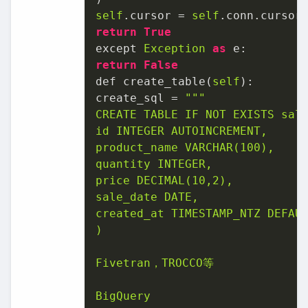
self
.cursor = 
self
return
True
except 
Exception
as
return
False
def create_table(
self
):

create_sql = 
""
"

CREATE TABLE IF NOT EXISTS sale
id INTEGER AUTOINCREMENT,

product_name VARCHAR(100),

quantity INTEGER,

price DECIMAL(10,2),

sale_date DATE,

created_at TIMESTAMP_NTZ DEFAUL
)

Fivetran，TROCCO等

BigQuery
